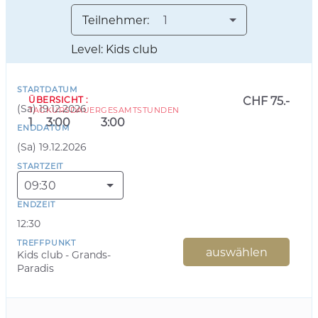
Teilnehmer:
1
Level: Kids club
STARTDATUM
ÜBERSICHT
:
CHF 75.-
(
Sa
)
19.12.2026
TAG
KURSDAUER
GESAMTSTUNDEN
1
3:00
3:00
ENDDATUM
(
Sa
)
19.12.2026
STARTZEIT
09:30
ENDZEIT
12:30
TREFFPUNKT
auswählen
Kids club - Grands-
Paradis