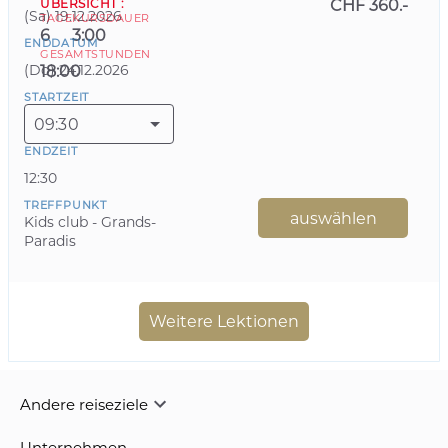
ÜBERSICHT
:
CHF 360.-
(
Sa
)
19.12.2026
TAGE
KURSDAUER
6
3:00
ENDDATUM
GESAMTSTUNDEN
(
Do
)
24.12.2026
18:00
STARTZEIT
09:30
ENDZEIT
12:30
TREFFPUNKT
auswählen
Kids club - Grands-
Paradis
Weitere Lektionen
Andere reiseziele
Unternehmen