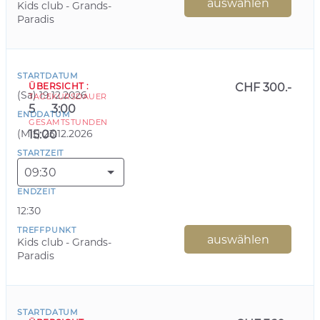
auswählen
Kids club - Grands-
Paradis
STARTDATUM
ÜBERSICHT
:
CHF 300.-
(
Sa
)
19.12.2026
TAGE
KURSDAUER
5
3:00
ENDDATUM
GESAMTSTUNDEN
(
Mit
)
23.12.2026
15:00
STARTZEIT
09:30
ENDZEIT
12:30
TREFFPUNKT
auswählen
Kids club - Grands-
Paradis
STARTDATUM