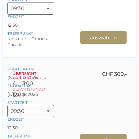
STARTZEIT
09:30
ENDZEIT
12:30
TREFFPUNKT
auswählen
Kids club - Grands-
Paradis
STARTDATUM
ÜBERSICHT
:
CHF 300.-
(
Sa
)
19.12.2026
TAGE
KURSDAUER
4
3:00
ENDDATUM
GESAMTSTUNDEN
(
Di
)
22.12.2026
12:00
STARTZEIT
09:30
ENDZEIT
12:30
TREFFPUNKT